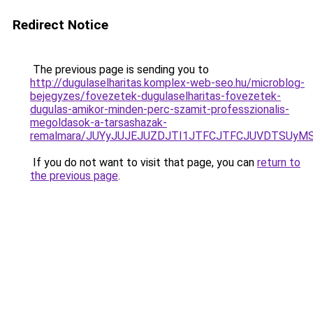
Redirect Notice
The previous page is sending you to
http://dugulaselharitas.komplex-web-seo.hu/microblog-
bejegyzes/fovezetek-dugulaselharitas-fovezetek-
dugulas-amikor-minden-perc-szamit-professzionalis-
megoldasok-a-tarsashazak-
remalmara/JUYyJUJEJUZDJTI1JTFCJTFCJUVDTSUyM
If you do not want to visit that page, you can
return to
the previous page
.