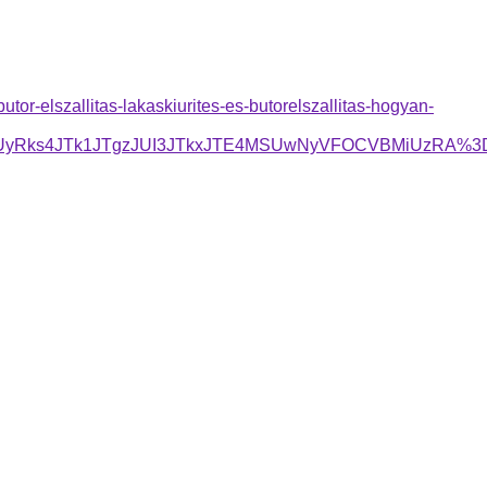
utor-elszallitas-lakaskiurites-es-butorelszallitas-hogyan-
MCUyRks4JTk1JTgzJUI3JTkxJTE4MSUwNyVFOCVBMiUzRA%3