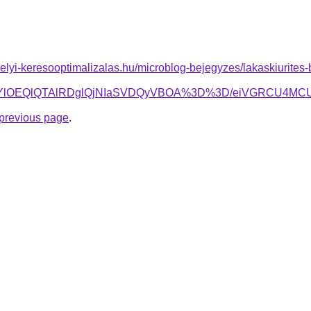
.helyi-keresooptimalizalas.hu/microblog-bejegyzes/lakaskiurites-b
jglRjYlOEQlQTAlRDglQjNIaSVDQyVBOA%3D%3D/eiVGRCU4
e previous page
.