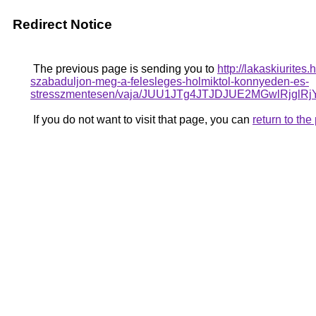
Redirect Notice
The previous page is sending you to
http://lakaskiurites
szabaduljon-meg-a-felesleges-holmiktol-konnyeden-es-
stresszmentesen/vaja/JUU1JTg4JTJDJUE2MGwlR
If you do not want to visit that page, you can
return to th