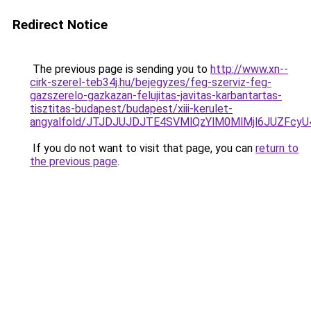
Redirect Notice
The previous page is sending you to
http://www.xn--
cirk-szerel-teb34j.hu/bejegyzes/feg-szerviz-feg-
gazszerelo-gazkazan-felujitas-javitas-karbantartas-
tisztitas-budapest/budapest/xiii-kerulet-
angyalfold/JTJDJUJDJTE4SVMlQzYlM0MlMjl6JUZF
If you do not want to visit that page, you can
return to
the previous page
.