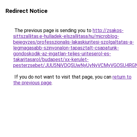
Redirect Notice
The previous page is sending you to
http://zsakos-
sittszallitas.e-hulladek-elszallitasa.hu/microblog-
bejegyzes/professzionalis-lakaskiuritesi-szolgaltatas-a-
legmagasabb-szinvonalon-tapasztalt-csapatunk-
gondoskodik-az-ingatlan-teljes-uriteserol-es-
takaritasarol/budapest/xx-kerulet-
pesterzsebet/JUU5NiVDQSUwNyUyNyVCMyVGOSU4RG
If you do not want to visit that page, you can
return to
the previous page
.