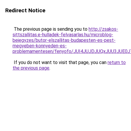
Redirect Notice
The previous page is sending you to
http://zsakos-
sittszallitas.e-hulladek-felvasarlas.hu/microblog-
bejegyzes/butor-elszallitas-budapesten-es-pest-
megyeben-konnyeden-es-
problemamentesen/fenyofo/JUI4JUJDJUQxJUU3JUE
If you do not want to visit that page, you can
return to
the previous page
.