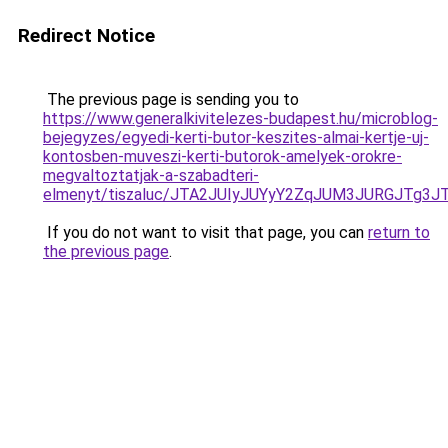
Redirect Notice
The previous page is sending you to
https://www.generalkivitelezes-budapest.hu/microblog-
bejegyzes/egyedi-kerti-butor-keszites-almai-kertje-uj-
kontosben-muveszi-kerti-butorok-amelyek-orokre-
megvaltoztatjak-a-szabadteri-
elmenyt/tiszaluc/JTA2JUIyJUYyY2ZqJUM3JURGJT
If you do not want to visit that page, you can
return to
the previous page
.